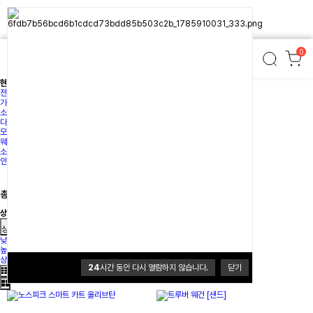
0
웨건
현재 상품 분류와 관련된 분류
전체
가스워머
32
소화기
1
다용도함
63
모기퇴치기
10
웨건
7
소품
26
인센스&탈취제
45
총 7개
상품 정렬
상품정렬
낮은가격순
높은가격순
상품명순
24
시간 동안 다시 열람하지 않습니다.
닫기