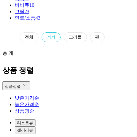
비비큐
10
그릴
23
연료/소품
43
전체
석쇠
그리들
팬
총 개
상품 정렬
상품정렬
낮은가격순
높은가격순
상품명순
리스트뷰
갤러리뷰