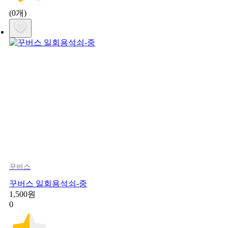
(0개)
꾸버스
꾸버스 일회용석쇠-중
1,500원
0