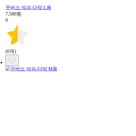
꾸버스 석쇠-다닥 L용
7,500원
0
(0개)