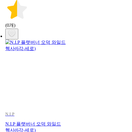
(0개)
N.I.P
N.I.P 플랫버너 오덕 와일드
헥사(6각-세로)