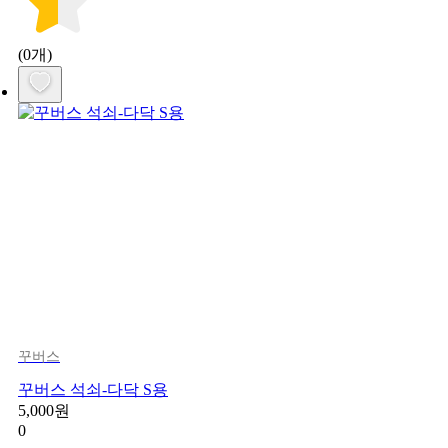
(0개)
꾸버스
꾸버스 석쇠-다닥 S용
5,000원
0