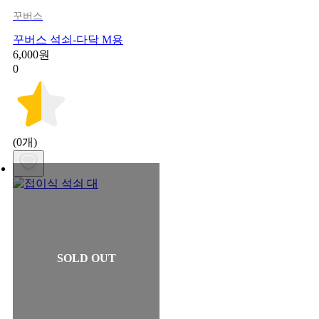
꾸버스
꾸버스 석쇠-다닥 M용
6,000원
0
(0개)
SOLD OUT