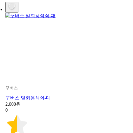
꾸버스
꾸버스 일회용석쇠-대
2,000원
0