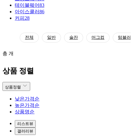
테이블웨어
83
아이스쿨러
86
커피
28
전체
일반
술잔
머그컵
텀블러
총 개
상품 정렬
상품정렬
낮은가격순
높은가격순
상품명순
리스트뷰
갤러리뷰