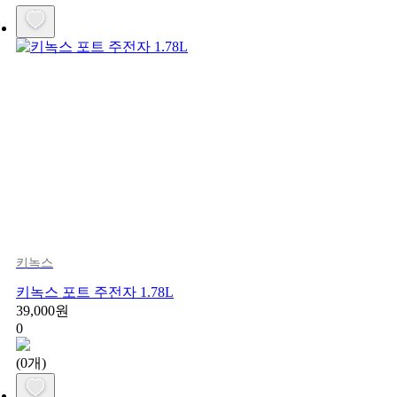
키녹스
키녹스 포트 주전자 1.78L
39,000원
0
(0개)