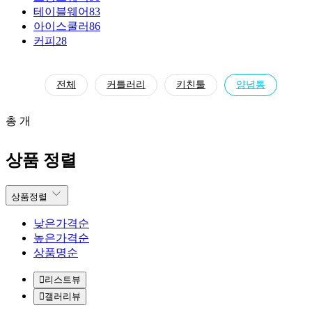
테이블웨어
83
아이스쿨러
86
커피
28
전체
커틀러리
키친툴
양념통
총 개
상품 정렬
상품정렬
낮은가격순
높은가격순
상품명순
리스트뷰
갤러리뷰