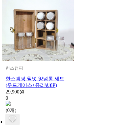
한스캠핑
한스캠핑 월넛 양념통 세트
(우드케이스+유리병8P)
29,900원
0
(0개)