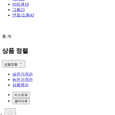
비비큐
10
그릴
23
연료/소품
43
총 개
상품 정렬
상품정렬
낮은가격순
높은가격순
상품명순
리스트뷰
갤러리뷰