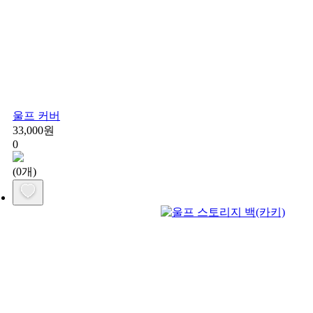
울프 커버
33,000원
0
(0개)