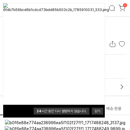
0
노스피크 멀티 쉘프백_올리브탄
노스피크
노스피크 멀티 쉘프백_올리브탄
0.0 (0개)
47,000원
배송
배송비 3,500원
50,000원이상 무료배송
브랜드 홈
상품정보
리뷰
문의
배송·환불
24
시간 동안 다시 열람하지 않습니다.
닫기