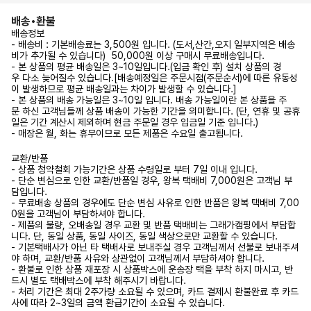
배송•환불
배송정보
- 배송비 : 기본배송료는 3,500원 입니다. (도서,산간,오지 일부지역은 배송
비가 추가될 수 있습니다) 50,000원 이상 구매시 무료배송입니다.
- 본 상품의 평균 배송일은 3~10일입니다.(입금 확인 후) 설치 상품의 경
우 다소 늦어질수 있습니다.[배송예정일은 주문시점(주문순서)에 따른 유동성
이 발생하므로 평균 배송일과는 차이가 발생할 수 있습니다.]
- 본 상품의 배송 가능일은 3~10일 입니다. 배송 가능일이란 본 상품을 주
문 하신 고객님들께 상품 배송이 가능한 기간을 의미합니다. (단, 연휴 및 공휴
일은 기간 계산시 제외하며 현금 주문일 경우 입금일 기준 입니다.)
- 매장은 월, 화는 휴무이므로 모든 제품은 수요일 출고됩니다.
교환/반품
- 상품 청약철회 가능기간은 상품 수령일로 부터 7일 이내 입니다.
- 단순 변심으로 인한 교환/반품일 경우, 왕복 택배비 7,000원은 고객님 부
담입니다.
- 무료배송 상품의 경우에도 단순 변심 사유로 인한 반품은 왕복 택배비 7,00
0원을 고객님이 부담하셔야 합니다.
- 제품의 불량, 오배송일 경우 교환 및 반품 택배비는 그래가캠핑에서 부담합
니다. 단, 동일 상품, 동일 사이즈, 동일 색상으로만 교환할 수 있습니다.
- 기본택배사가 아닌 타 택배사로 보내주실 경우 고객님께서 선불로 보내주셔
야 하며, 교환/반품 사유와 상관없이 고객님께서 부담하셔야 합니다.
- 환불로 인한 상품 재포장 시 상품박스에 운송장 택을 부착 하지 마시고, 반
드시 별도 택배박스에 부착 해주시기 바랍니다.
- 처리 기간은 최대 2주가량 소요될 수 있으며, 카드 결제시 환불완료 후 카드
사에 따라 2~3일의 금액 환급기간이 소요될 수 있습니다.