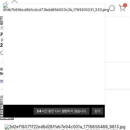
0
카마포스 카마행어(스틱1EA 50cm포함) 실버
이전
다음
상품간략정보 및 구매기능
카마포스
카마포스 카마행어(스틱1EA 50cm포함) 실버
0.0 (0개)
26,000원
배송
배송비 3,500원
50,000원이상 무료배송
브랜드 홈
상품의 재고가 부족하여 구매할 수 없습니다.
상품정보
리뷰
24
시간 동안 다시 열람하지 않습니다.
닫기
문의
배송·환불