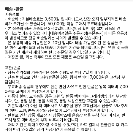
배송•환불
배송정보
- 배송비 : 기본배송료는 3,500원 입니다. (도서,산간,오지 일부지역은 배송
비가 추가될 수 있습니다) 50,000원 이상 구매시 무료배송입니다.
- 본 상품의 평균 배송일은 3~10일입니다.(입금 확인 후) 설치 상품의 경
우 다소 늦어질수 있습니다.[배송예정일은 주문시점(주문순서)에 따른 유동성
이 발생하므로 평균 배송일과는 차이가 발생할 수 있습니다.]
- 본 상품의 배송 가능일은 3~10일 입니다. 배송 가능일이란 본 상품을 주
문 하신 고객님들께 상품 배송이 가능한 기간을 의미합니다. (단, 연휴 및 공휴
일은 기간 계산시 제외하며 현금 주문일 경우 입금일 기준 입니다.)
- 매장은 월, 화는 휴무이므로 모든 제품은 수요일 출고됩니다.
교환/반품
- 상품 청약철회 가능기간은 상품 수령일로 부터 7일 이내 입니다.
- 단순 변심으로 인한 교환/반품일 경우, 왕복 택배비 7,000원은 고객님 부
담입니다.
- 무료배송 상품의 경우에도 단순 변심 사유로 인한 반품은 왕복 택배비 7,00
0원을 고객님이 부담하셔야 합니다.
- 제품의 불량, 오배송일 경우 교환 및 반품 택배비는 그래가캠핑에서 부담합
니다. 단, 동일 상품, 동일 사이즈, 동일 색상으로만 교환할 수 있습니다.
- 기본택배사가 아닌 타 택배사로 보내주실 경우 고객님께서 선불로 보내주셔
야 하며, 교환/반품 사유와 상관없이 고객님께서 부담하셔야 합니다.
- 환불로 인한 상품 재포장 시 상품박스에 운송장 택을 부착 하지 마시고, 반
드시 별도 택배박스에 부착 해주시기 바랍니다.
- 처리 기간은 최대 2주가량 소요될 수 있으며, 카드 결제시 환불완료 후 카드
사에 따라 2~3일의 금액 환급기간이 소요될 수 있습니다.