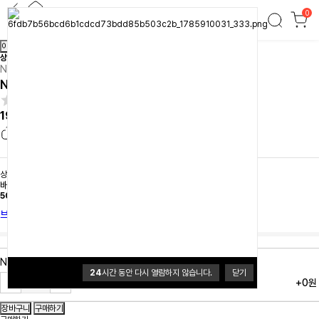
0
N.I.P 파워 플랫 강염 버너 블랙
이전
다음
상품간략정보 및 구매기능
N.I.P
N.I.P 파워 플랫 강염 버너 블랙
0.0 (0개)
198,900원
상품 선택옵션 0 개, 추가옵션 0 개
배송
배송비 3,500원
50,000원이상 무료배송
브랜드 홈
N.I.P 파워 플랫 강염 버너 블랙
24
시간 동안 다시 열람하지 않습니다.
닫기
+0원