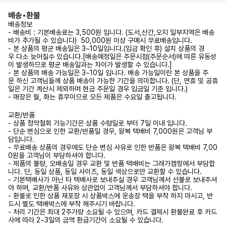
배송•환불
배송정보
- 배송비 : 기본배송료는 3,500원 입니다. (도서,산간,오지 일부지역은 배송
비가 추가될 수 있습니다) 50,000원 이상 구매시 무료배송입니다.
- 본 상품의 평균 배송일은 3~10일입니다.(입금 확인 후) 설치 상품의 경
우 다소 늦어질수 있습니다.[배송예정일은 주문시점(주문순서)에 따른 유동성
이 발생하므로 평균 배송일과는 차이가 발생할 수 있습니다.]
- 본 상품의 배송 가능일은 3~10일 입니다. 배송 가능일이란 본 상품을 주
문 하신 고객님들께 상품 배송이 가능한 기간을 의미합니다. (단, 연휴 및 공휴
일은 기간 계산시 제외하며 현금 주문일 경우 입금일 기준 입니다.)
- 매장은 월, 화는 휴무이므로 모든 제품은 수요일 출고됩니다.
교환/반품
- 상품 청약철회 가능기간은 상품 수령일로 부터 7일 이내 입니다.
- 단순 변심으로 인한 교환/반품일 경우, 왕복 택배비 7,000원은 고객님 부
담입니다.
- 무료배송 상품의 경우에도 단순 변심 사유로 인한 반품은 왕복 택배비 7,00
0원을 고객님이 부담하셔야 합니다.
- 제품의 불량, 오배송일 경우 교환 및 반품 택배비는 그래가캠핑에서 부담합
니다. 단, 동일 상품, 동일 사이즈, 동일 색상으로만 교환할 수 있습니다.
- 기본택배사가 아닌 타 택배사로 보내주실 경우 고객님께서 선불로 보내주셔
야 하며, 교환/반품 사유와 상관없이 고객님께서 부담하셔야 합니다.
- 환불로 인한 상품 재포장 시 상품박스에 운송장 택을 부착 하지 마시고, 반
드시 별도 택배박스에 부착 해주시기 바랍니다.
- 처리 기간은 최대 2주가량 소요될 수 있으며, 카드 결제시 환불완료 후 카드
사에 따라 2~3일의 금액 환급기간이 소요될 수 있습니다.