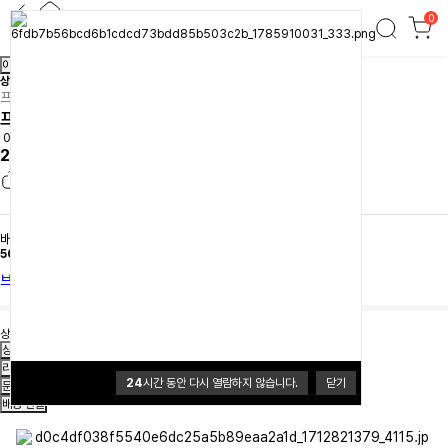
0
프리모리 키친툴백 카키
이전
다음
상품간략정보 및 구매기능
프리모리
프리모리 키친툴백 카키
0.0 (0개)
22,000원
배송
배송비 3,500원
50,000원이상 무료배송
브랜드 홈
상품의 재고가 부족하여 구매할 수 없습니다.
상품정보
리뷰
24
시간 동안 다시 열람하지 않습니다.
닫기
문의
배송·환불