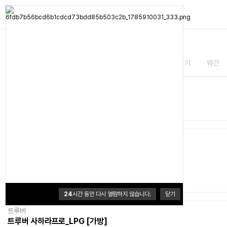
MD's PICK
전체
가스워머
소화기
다용도함
모기퇴치기
웨건
총 개
트루버
트루버 이소가스워머 450g 샌드
12,900원
0
(0개)
24
시간 동안 다시 열람하지 않습니다.
닫기
트루버
트루버 사하라프로_LPG [가방]