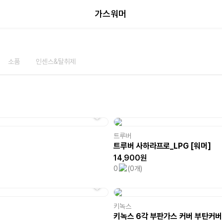
가스워머
소품
인센스&탈취제
트루버
트루버 사하라프로_LPG [워머]
14,900원
0
(0개)
키녹스
키녹스 6각 부판가스 커버 부탄커