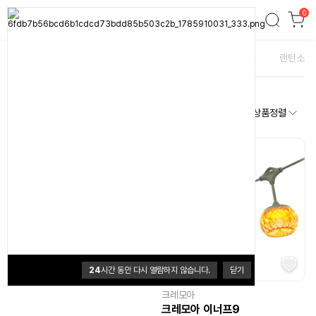
0
실내랜턴
전체
실내랜턴
실외랜턴
연료랜턴
스피커
랜턴소품
총 45개
상품정렬
크레모아
크레모아 이너프5
149,000원
0
(0개)
24
시간 동안 다시 열람하지 않습니다.
닫기
크레모아
크레모아 이너프9