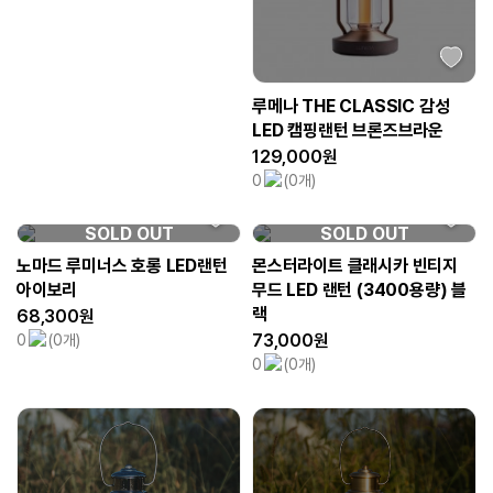
루메나 THE CLASSIC 감성
LED 캠핑랜턴 브론즈브라운
129,000원
0
(0개)
SOLD OUT
SOLD OUT
노마드 루미너스 호롱 LED랜턴
몬스터라이트 클래시카 빈티지
아이보리
무드 LED 랜턴 (3400용량) 블
랙
68,300원
73,000원
0
(0개)
0
(0개)