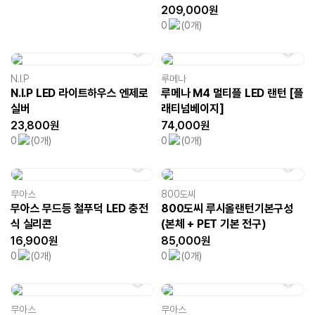
209,000원
0
(0개)
N.I.P
루메나
N.I.P LED 라이트하우스 엔제로
루메나 M4 멀티플 LED 랜턴 [플
실버
래티넘베이지]
23,800원
74,000원
0
(0개)
0
(0개)
무아스
800도씨
무아스 무드등 철푸덕 LED 충전
800도씨 루시올랜턴기본구성
식 실리콘
(본체 + PET 기본 전구)
16,900원
85,000원
0
(0개)
0
(0개)
무아스
무아스