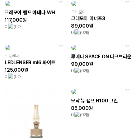
크레모아 램프 아테나 WH
크레모아
크레모아 이너프3
117,000원
89,000원
0
(0개)
0
(0개)
레드렌서
루메나 SPACE ON 다크브라운
LEDLENSER ml6 화이트
99,000원
125,000원
0
(0개)
0
(0개)
모닥 뉴 램프 H100 그린
85,900원
0
(0개)