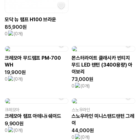
모닥 뉴 램프 H100 브라운
85,900원
0
(0개)
크레모아 무드램프 PM-700
몬스터라이트 클래시카 빈티지
WH
무드 LED 랜턴 (3400용량) 아
이보리
19,900원
73,000원
0
(0개)
0
(0개)
크레모아
스노우라인
크레모아 램프 아테나i 쉐이드
스노우라인 미니스탠드랜턴 그레
이
9,900원
44,000원
0
(0개)
0
(0개)