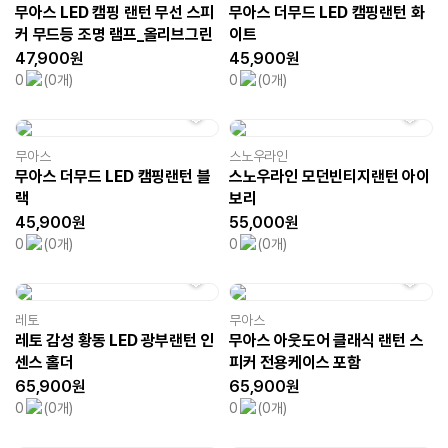
무아스 LED 캠핑 랜턴 무선 스피
무아스 더무드 LED 캠핑랜턴 화
커 무드등 조명 램프_올리브그린
이트
47,900원
45,900원
0
(0개)
0
(0개)
무아스
스노우라인
무아스 더무드 LED 캠핑랜턴 블
스노우라인 모던빈티지랜턴 아이
랙
보리
45,900원
55,000원
0
(0개)
0
(0개)
레토
무아스
레토 감성 황동 LED 광부랜턴 인
무아스 아웃도어 클래식 랜턴 스
센스 홀더
피커 전용케이스 포함
65,900원
65,900원
0
(0개)
0
(0개)