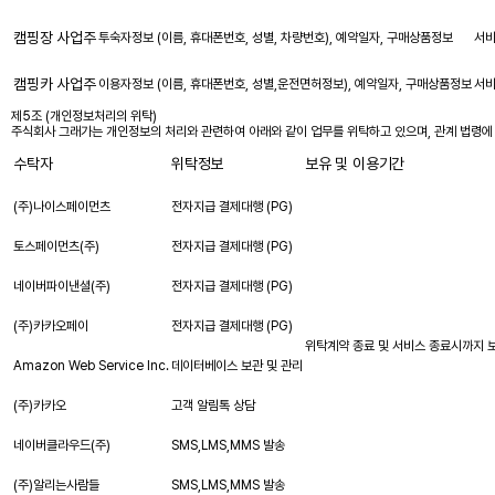
캠핑장 사업주
투숙자정보 (이름, 휴대폰번호, 성별, 차량번호), 예약일자, 구매상품정보
서비
캠핑카 사업주
이용자정보 (이름, 휴대폰번호, 성별,운전면허정보), 예약일자, 구매상품정보
서비
제5조 (개인정보처리의 위탁)
주식회사 그래가는 개인정보의 처리와 관련하여 아래와 같이 업무를 위탁하고 있으며, 관계 법령에
수탁자
위탁정보
보유 및 이용기간
(주)나이스페이먼츠
전자지급 결제대행 (PG)
토스페이먼츠(주)
전자지급 결제대행 (PG)
네이버파이낸셜(주)
전자지급 결제대행 (PG)
(주)카카오페이
전자지급 결제대행 (PG)
위탁계약 종료 및 서비스 종료시까지 보
Amazon Web Service Inc.
데이터베이스 보관 및 관리
(주)카카오
고객 알림톡 상담
네이버클라우드(주)
SMS,LMS,MMS 발송
(주)알리는사람들
SMS,LMS,MMS 발송