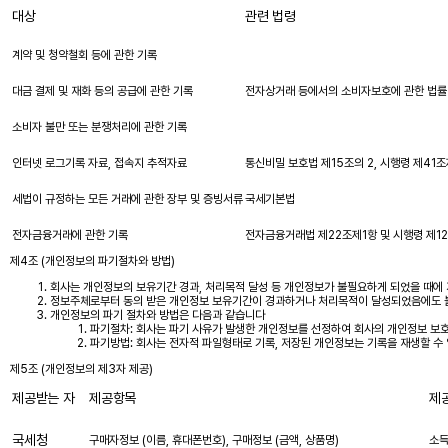
대상
관련 법령
계약 및 청약철회 등에 관한 기록
대금 결제 및 재화 등의 공급에 관한 기록
전자상거래 등에서의 소비자보호에 관한 법률 
소비자 불만 또는 분쟁처리에 관한 기록
인터넷 로그기록 자료, 접속지 추적자료
통신비밀 보호법 제15조의 2, 시행령 제41
세법이 규정하는 모든 거래에 관한 장부 및 증빙서류
국세기본법
전자금융거래에 관한 기록
전자금융거래법 제22조제1항 및 시행령 제1
제4조 (개인정보의 파기절차와 방법)
회사는 개인정보의 보유기간 경과, 처리목적 달성 등 개인정보가 불필요하게 되었을 때에
정보주체로부터 동의 받은 개인정보 보유기간이 경과하거나 처리목적이 달성되었음에도 불구
개인정보의 파기 절차와 방법은 다음과 같습니다
파기절차: 회사는 파기 사유가 발생한 개인정보를 선정하여 회사의 개인정보 보
파기방법: 회사는 전자적 파일형태로 기록, 저장된 개인정보는 기록을 재생할 수
제5조 (개인정보의 제3자 제공)
제공받는 자
제공항목
제
국세청
구매자정보 (이름, 휴대폰번호), 구매정보 (금액, 상품명)
소득