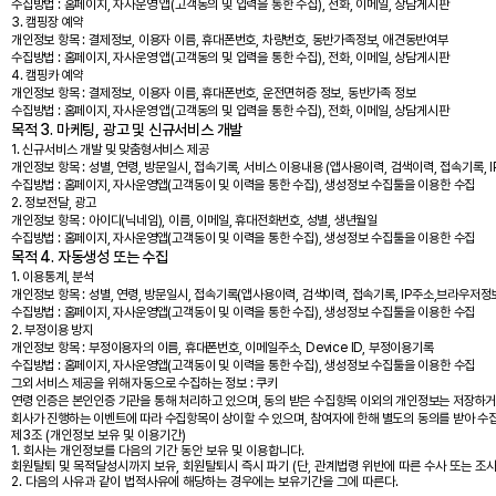
수집방법 : 홈페이지, 자사운영 앱(고객동의 및 입력을 통한 수집), 전화, 이메일, 상담게시판
3. 캠핑장 예약
개인정보 항목 : 결제정보, 이용자 이름, 휴대폰번호, 차량번호, 동반가족정보, 애견동반여부
수집방법 : 홈페이지, 자사운영 앱(고객동의 및 입력을 통한 수집), 전화, 이메일, 상담게시판
4. 캠핑카 예약
개인정보 항목 : 결제정보, 이용자 이름, 휴대폰번호, 운전면허증 정보, 동반가족 정보
수집방법 : 홈페이지, 자사운영 앱(고객동의 및 입력을 통한 수집), 전화, 이메일, 상담게시판
목적 3. 마케팅, 광고 및 신규서비스 개발
1. 신규서비스 개발 및 맞춤형서비스 제공
개인정보 항목 : 성별, 연령, 방문일시, 접속기록, 서비스 이용내용 (앱사용이력, 검색이력, 접속기록, 
수집방법 : 홈페이지, 자사운영앱(고객동이 및 이력을 통한 수집), 생성정보 수집툴을 이용한 수집
2. 정보전달, 광고
개인정보 항목 : 아이디(닉네임), 이름, 이메일, 휴대전화번호, 성별, 생년월일
수집방법 : 홈페이지, 자사운영앱(고객동이 및 이력을 통한 수집), 생성정보 수집툴을 이용한 수집
목적 4. 자동생성 또는 수집
1. 이용통계, 분석
개인정보 항목 : 성별, 연령, 방문일시, 접속기록(앱사용이력, 검색이력, 접속기록, IP주소,브라우저
수집방법 : 홈페이지, 자사운영앱(고객동이 및 이력을 통한 수집), 생성정보 수집툴을 이용한 수집
2. 부정이용 방지
개인정보 항목 : 부정이용자의 이름, 휴대폰번호, 이메일주소, Device ID, 부정이용기록
수집방법 : 홈페이지, 자사운영앱(고객동이 및 이력을 통한 수집), 생성정보 수집툴을 이용한 수집
그외 서비스 제공을 위해 자동으로 수집하는 정보 : 쿠키
연령 인증은 본인인증 기관을 통해 처리하고 있으며, 동의 받은 수집항목 이외의 개인정보는 저장하
회사가 진행하는 이벤트에 따라 수집항목이 상이할 수 있으며, 참여자에 한해 별도의 동의를 받아 수
제3조 (개인정보 보유 및 이용기간)
1. 회사는 개인정보를 다음의 기간 동안 보유 및 이용합니다.
회원탈퇴 및 목적달성시까지 보유, 회원탈퇴시 즉시 파기 (단, 관계법령 위반에 따른 수사 또는 조사
2. 다음의 사유과 같이 법적사유에 해당하는 경우에는 보유기간을 그에 따른다.