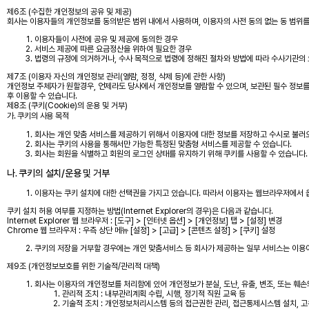
제6조 (수집한 개인정보의 공유 및 제공)
회사는 이용자들의 개인정보를 동의받은 범위 내에서 사용하며, 이용자의 사전 동의 없는 동 범위를
이용자들이 사전에 공유 및 제공에 동의한 경우
서비스 제공에 따른 요금정산을 위하여 필요한 경우
법령의 규정에 의거하거나, 수사 목적으로 법령에 정해진 절차와 방법에 따라 수사기관의 
제7조 (이용자 자신의 개인정보 관리(열람, 정정, 삭제 등)에 관한 사항)
개인정보 주체자가 원할경우, 언제라도 당사에서 개인정보를 열람할 수 있으며, 보관된 필수 정보를 수
후 이용할 수 있습니다.
제8조 (쿠키(Cookie)의 운용 및 거부)
가. 쿠키의 사용 목적
회사는 개인 맞춤 서비스를 제공하기 위해서 이용자에 대한 정보를 저장하고 수시로 불러오
회사는 쿠키의 사용을 통해서만 가능한 특정된 맞춤형 서비스를 제공할 수 있습니다.
회사는 회원을 식별하고 회원의 로그인 상태를 유지하기 위해 쿠키를 사용할 수 있습니다.
나. 쿠키의 설치/운용 및 거부
이용자는 쿠키 설치에 대한 선택권을 가지고 있습니다. 따라서 이용자는 웹브라우저에서 옵
쿠키 설치 허용 여부를 지정하는 방법(Internet Explorer의 경우)은 다음과 같습니다.
Internet Explorer 웹 브라우저 : [도구] > [인터넷 옵션] > [개인정보] 탭 > [설정] 변경
Chrome 웹 브라우저 : 우측 상단 메뉴 [설정] > [고급] > [콘텐츠 설정] > [쿠키] 설정
쿠키의 저장을 거부할 경우에는 개인 맞춤서비스 등 회사가 제공하는 일부 서비스는 이용이
제9조 (개인정보보호를 위한 기술적/관리적 대책)
회사는 이용자의 개인정보를 처리함에 있어 개인정보가 분실, 도난, 유출, 변조, 또는 훼
관리적 조치 : 내부관리계획 수립, 시행, 정기적 직원 교육 등
기술적 조치 : 개인정보처리시스템 등의 접근권한 관리, 접근통제시스템 설치, 