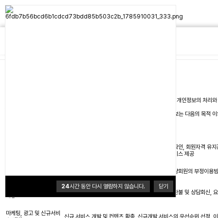
그래가 - 개인정보처리방침
2022.12.01 제정
2023.05.20 개정
2025.12.01 개정
주식회사 그래가 (이하 "회사")는 「개인정보보호법」제30조에 따라 이용자에게 개인정보의 처리와
제1조 (개인정보의 수집 및 이용목적)
"회사"는 다음의 목적을 위하여 개인정보를 처리합니다. 처리하고 있는 개인정보는 다음의 목적 이
구분
목적
회원가입의사 확인, 이용자 식별 및 본인확인, 연령확인, 회원자격 유지관
회원가입
형 정보추천 서비스제공, 메시지 발송, 거점기반 서비스 제공
회원관리
회원제 서비스 이용에 따른 본인확인, 개인식별, 불량회원의 부정이용방
24
시간 동안 다시 열람하지 않습니다.
닫기
재화 또는 서비스 이용 및
주문정보확인, 상품배송, 컨텐츠제공 및 계약이행, 환불 및 상담회신, 요
제공
마케팅, 광고 및 신규서비
신규 서비스 개발 및 컨텐츠 확충, 신규개발 서비스의 우선순위 선정, 이