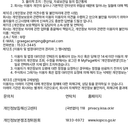
물리적 조치 : 전산실, 자료보관실 등의 접근통제
회사는 이용자 개인의 실수나 기본적인 인터넷의 위협성 때문에 일어나는 일들에 대해 책임
제10조 (개인정보 관련 의견수렴 및 불만처리에 관한 사항)
회사는 개인정보보호와 관련하여 이용자 이용자의 의견을 수렴하고 있으며 불만을 처리하기 위하여 
용자들의 신고사항에 대하여 신속하고도 충분한 답변을 드릴것 입니다.
제11조 (개인정보 보호책임자 및 담당자의 소속·성명 및 연락처)
회사는 개인정보 처리에 관한 업무를 총괄해서 책임지고, 개인정보 처리와 관련한 이용자의 불만처
이름 : 박선희
소속 / 직위 : 부장
E-MAIL : graegacamping@gmail.com
전화번호 : 1533-3445
제12조 (이용자 및 법정대리인의 권리와 그 행사방법)
이용자 및 법정 대리인은 언제든지 등록되어 있는 자신 혹은 당해 만 14세 미만 아동의 
이용자의 개인정보 조회, 수정을 위해서는 로그인 후 MyPage에서 ‘개인정보변경’(또는 
일로 연락하시면 지체 없이 조치하겠습니다.
이용자가 개인정보의 오류에 대한 정정을 요청하신 경우에는 정정을 완료하기 전까지 당해
주식회사 그래가는 이용자 혹은 법정 대리인의 요청에 의해 해지 또는 삭제된 개인정보는 
제13조 (권익침해 구제방법)
이용자는 아래의 기관에 대해 개인정보 침해에 대한 피해구제, 상담 등을 문의하실 수 있습니다.
아래의 기관은 회사와는 별개의 기관으로서, 회사의 자체적인 개인정보 불만처리, 피해구제 결과에
문의처
연락처
홈페이지
개인정보침해신고센터
(국번없이) 118
privacy.kisa.or.kr
개인정보분쟁조정위원회
1833-6972
www.kopico.go.kr