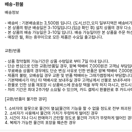
배송•환불
배송정보
- 배송비 : 기본배송료는 3,500원 입니다. (도서,산간,오지 일부지역은 배송비
- 본 상품의 평균 배송일은 3~10일입니다.(입금 확인 후) 설치 상품의 경우
- 본 상품의 배송 가능일은 3~10일 입니다. 배송 가능일이란 본 상품을 주문 
- 매장은 월, 화는 휴무이므로 모든 제품은 수요일 출고됩니다.
교환/반품
- 상품 청약철회 가능기간은 상품 수령일로 부터 7일 이내 입니다.
- 단순 변심으로 인한 교환/반품일 경우, 왕복 택배비 7,000원은 고객님 부담입
- 무료배송 상품의 경우에도 단순 변심 사유로 인한 반품은 왕복 택배비 7,00
- 제품의 불량, 오배송일 경우 교환 및 반품 택배비는 그래가캠핑에서 부담합니다.
- 기본택배사가 아닌 타 택배사로 보내주실 경우 고객님께서 선불로 보내주셔야 
- 환불로 인한 상품 재포장 시 상품박스에 운송장 택을 부착 하지 마시고, 반드
- 처리 기간은 최대 2주가량 소요될 수 있으며, 카드 결제시 환불완료 후 카드사
[교환/반품이 불가한 경우]
1. 소비자의 잘못으로 물건이 멸실(물건의 기능을 할 수 없을 정도로 전부 파괴
2. 소비자가 사용해서 물건의 가치가 뚜렷하게 떨어진 경우
3. 시간이 지나 다시 판매하기 곤란할 정도로 물건의 가치가 뚜렷하게 떨어진 경
4. 복제가 가능한 물건의 포장을 훼손한 경우