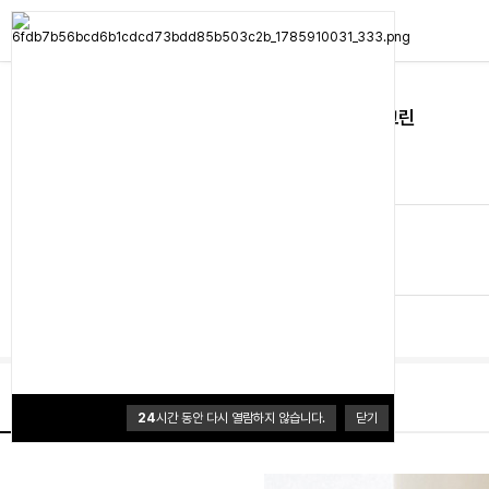
루메나
루메나 MIST STAND 듀얼무선가습기 포레스트그린
0.0 (0개)
54,900원
배송
배송비 3,500원
50,000원이상 무료배송
브랜드 홈
상품정보
24
시간 동안 다시 열람하지 않습니다.
닫기