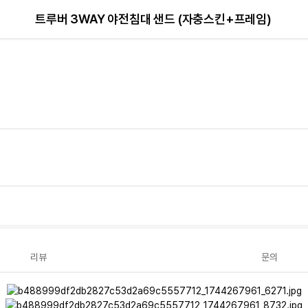
트루버 3WAY 야전침대 샌드 (자충스킨+프레임)
리뷰
문의