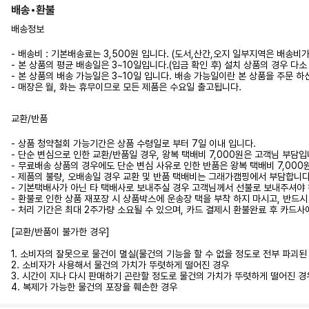
배송•환불
배송정보
- 배송비 : 기본배송료는 3,500원 입니다. (도서,산간,오지 일부지역은 배송비
- 본 상품의 평균 배송일은 3~10일입니다.(입금 확인 후) 설치 상품의 경우
- 본 상품의 배송 가능일은 3~10일 입니다. 배송 가능일이란 본 상품을 주문 
- 매장은 월, 화는 휴무이므로 모든 제품은 수요일 출고됩니다.
교환/반품
- 상품 청약철회 가능기간은 상품 수령일로 부터 7일 이내 입니다.
- 단순 변심으로 인한 교환/반품일 경우, 왕복 택배비 7,000원은 고객님 부담입
- 무료배송 상품의 경우에도 단순 변심 사유로 인한 반품은 왕복 택배비 7,00
- 제품의 불량, 오배송일 경우 교환 및 반품 택배비는 그래가캠핑에서 부담합니다.
- 기본택배사가 아닌 타 택배사로 보내주실 경우 고객님께서 선불로 보내주셔야 
- 환불로 인한 상품 재포장 시 상품박스에 운송장 택을 부착 하지 마시고, 반드
- 처리 기간은 최대 2주가량 소요될 수 있으며, 카드 결제시 환불완료 후 카드사
[교환/반품이 불가한 경우]
1. 소비자의 잘못으로 물건이 멸실(물건의 기능을 할 수 없을 정도로 전부 파괴
2. 소비자가 사용해서 물건의 가치가 뚜렷하게 떨어진 경우
3. 시간이 지나 다시 판매하기 곤란할 정도로 물건의 가치가 뚜렷하게 떨어진 경
4. 복제가 가능한 물건의 포장을 훼손한 경우