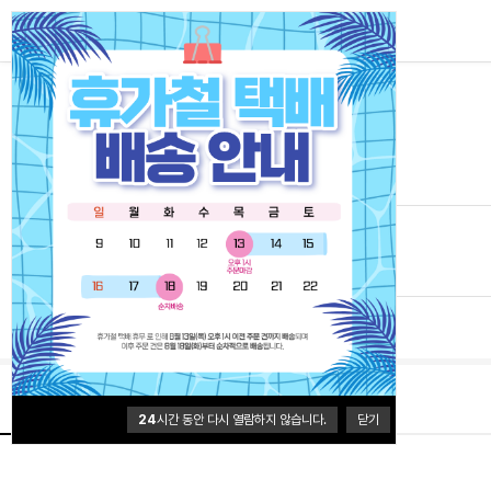
트루버
트루버 3WAY 야전침대 샌드 (자충스킨+프레임)
0.0 (0개)
240,000원
배송
배송비 3,500원
50,000원이상 무료배송
브랜드 홈
상품정보
24
시간 동안 다시 열람하지 않습니다.
닫기