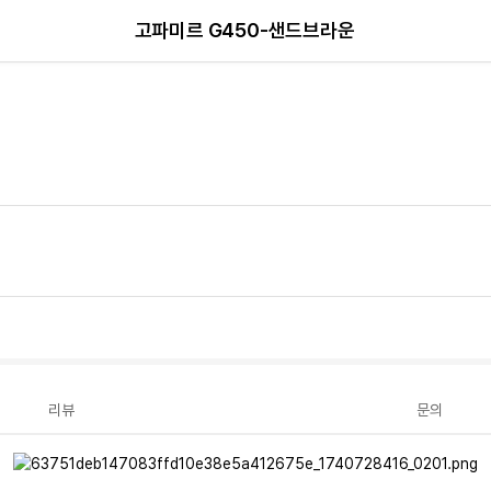
고파미르 G450-샌드브라운
리뷰
문의