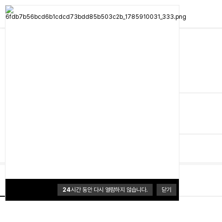
고파미르
고파미르 G450-샌드브라운
0.0 (0개)
2,090,000원
배송
배송비 3,500원
50,000원이상 무료배송
브랜드 홈
상품정보
24
시간 동안 다시 열람하지 않습니다.
닫기