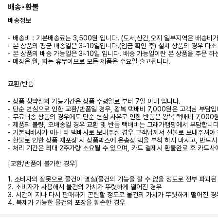
배송•환불
배송정보
- 배송비 : 기본배송료는 3,500원 입니다. (도서,산간,오지 일부지역은 배송비
- 본 상품의 평균 배송일은 3~10일입니다.(입금 확인 후) 설치 상품의 경우
- 본 상품의 배송 가능일은 3~10일 입니다. 배송 가능일이란 본 상품을 주문 
- 매장은 월, 화는 휴무이므로 모든 제품은 수요일 출고됩니다.
교환/반품
- 상품 청약철회 가능기간은 상품 수령일로 부터 7일 이내 입니다.
- 단순 변심으로 인한 교환/반품일 경우, 왕복 택배비 7,000원은 고객님 부담입
- 무료배송 상품의 경우에도 단순 변심 사유로 인한 반품은 왕복 택배비 7,00
- 제품의 불량, 오배송일 경우 교환 및 반품 택배비는 그래가캠핑에서 부담합니다.
- 기본택배사가 아닌 타 택배사로 보내주실 경우 고객님께서 선불로 보내주셔야 
- 환불로 인한 상품 재포장 시 상품박스에 운송장 택을 부착 하지 마시고, 반드
- 처리 기간은 최대 2주가량 소요될 수 있으며, 카드 결제시 환불완료 후 카드사
[교환/반품이 불가한 경우]
1. 소비자의 잘못으로 물건이 멸실(물건의 기능을 할 수 없을 정도로 전부 파괴
2. 소비자가 사용해서 물건의 가치가 뚜렷하게 떨어진 경우
3. 시간이 지나 다시 판매하기 곤란할 정도로 물건의 가치가 뚜렷하게 떨어진 경
4. 복제가 가능한 물건의 포장을 훼손한 경우