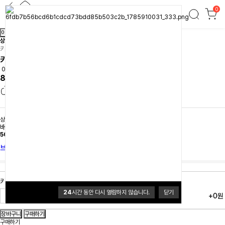
0
키녹스 원형 시에라 패키지 카키
이전
다음
상품간략정보 및 구매기능
키녹스
키녹스 원형 시에라 패키지 카키
0.0 (0개)
89,000원
상품 선택옵션 0 개, 추가옵션 0 개
배송
배송비 3,500원
50,000원이상 무료배송
브랜드 홈
키녹스 원형 시에라 패키지 카키
24
시간 동안 다시 열람하지 않습니다.
닫기
+0원
구매하기