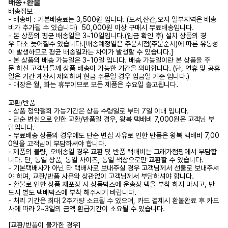
배송•환불
배송정보
- 배송비 : 기본배송료는 3,500원 입니다. (도서,산간,오지 일부지역은 배송
비가 추가될 수 있습니다) 50,000원 이상 구매시 무료배송입니다.
- 본 상품의 평균 배송일은 3~10일입니다.(입금 확인 후) 설치 상품의 경
우 다소 늦어질수 있습니다.[배송예정일은 주문시점(주문순서)에 따른 유동성
이 발생하므로 평균 배송일과는 차이가 발생할 수 있습니다.]
- 본 상품의 배송 가능일은 3~10일 입니다. 배송 가능일이란 본 상품을 주
문 하신 고객님들께 상품 배송이 가능한 기간을 의미합니다. (단, 연휴 및 공휴
일은 기간 계산시 제외하며 현금 주문일 경우 입금일 기준 입니다.)
- 매장은 월, 화는 휴무이므로 모든 제품은 수요일 출고됩니다.
교환/반품
- 상품 청약철회 가능기간은 상품 수령일로 부터 7일 이내 입니다.
- 단순 변심으로 인한 교환/반품일 경우, 왕복 택배비 7,000원은 고객님 부
담입니다.
- 무료배송 상품의 경우에도 단순 변심 사유로 인한 반품은 왕복 택배비 7,00
0원을 고객님이 부담하셔야 합니다.
- 제품의 불량, 오배송일 경우 교환 및 반품 택배비는 그래가캠핑에서 부담합
니다. 단, 동일 상품, 동일 사이즈, 동일 색상으로만 교환할 수 있습니다.
- 기본택배사가 아닌 타 택배사로 보내주실 경우 고객님께서 선불로 보내주셔
야 하며, 교환/반품 사유와 상관없이 고객님께서 부담하셔야 합니다.
- 환불로 인한 상품 재포장 시 상품박스에 운송장 택을 부착 하지 마시고, 반
드시 별도 택배박스에 부착 해주시기 바랍니다.
- 처리 기간은 최대 2주가량 소요될 수 있으며, 카드 결제시 환불완료 후 카드
사에 따라 2~3일의 금액 환급기간이 소요될 수 있습니다.
[교환/반품이 불가한 경우]