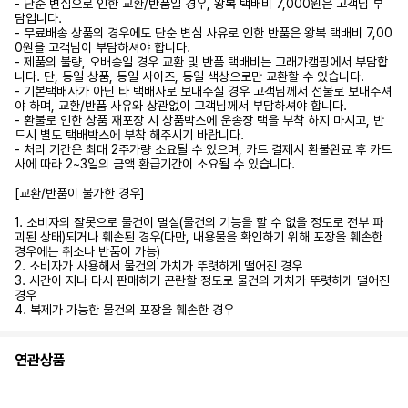
- 단순 변심으로 인한 교환/반품일 경우, 왕복 택배비 7,000원은 고객님 부
담입니다.
- 무료배송 상품의 경우에도 단순 변심 사유로 인한 반품은 왕복 택배비 7,00
0원을 고객님이 부담하셔야 합니다.
- 제품의 불량, 오배송일 경우 교환 및 반품 택배비는 그래가캠핑에서 부담합
니다. 단, 동일 상품, 동일 사이즈, 동일 색상으로만 교환할 수 있습니다.
- 기본택배사가 아닌 타 택배사로 보내주실 경우 고객님께서 선불로 보내주셔
야 하며, 교환/반품 사유와 상관없이 고객님께서 부담하셔야 합니다.
- 환불로 인한 상품 재포장 시 상품박스에 운송장 택을 부착 하지 마시고, 반
드시 별도 택배박스에 부착 해주시기 바랍니다.
- 처리 기간은 최대 2주가량 소요될 수 있으며, 카드 결제시 환불완료 후 카드
사에 따라 2~3일의 금액 환급기간이 소요될 수 있습니다.
[교환/반품이 불가한 경우]
1. 소비자의 잘못으로 물건이 멸실(물건의 기능을 할 수 없을 정도로 전부 파
괴된 상태)되거나 훼손된 경우(다만, 내용물을 확인하기 위해 포장을 훼손한
경우에는 취소나 반품이 가능)
2. 소비자가 사용해서 물건의 가치가 뚜렷하게 떨어진 경우
3. 시간이 지나 다시 판매하기 곤란할 정도로 물건의 가치가 뚜렷하게 떨어진
경우
4. 복제가 가능한 물건의 포장을 훼손한 경우
연관상품