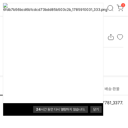
0
손잡이뚜껑-모기향케이스 골드
손잡이뚜껑-모기향케이스 골드
0.0 (0개)
6,000원
배송
배송비 3,500원
50,000원이상 무료배송
상품정보
리뷰
문의
배송·환불
24
시간 동안 다시 열람하지 않습니다.
닫기