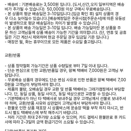
- 배송비 : 기본배송료는 3,500원 입니다. (도서,산간,오지 일부지역은 배송
비가 추가될 수 있습니다) 50,000원 이상 구매시 무료배송입니다.
- 본 상품의 평균 배송일은 3~10일입니다.(입금 확인 후) 설치 상품의 경
우 다소 늦어질수 있습니다.[배송예정일은 주문시점(주문순서)에 따른 유동성
이 발생하므로 평균 배송일과는 차이가 발생할 수 있습니다.]
- 본 상품의 배송 가능일은 3~10일 입니다. 배송 가능일이란 본 상품을 주
문 하신 고객님들께 상품 배송이 가능한 기간을 의미합니다. (단, 연휴 및 공휴
일은 기간 계산시 제외하며 현금 주문일 경우 입금일 기준 입니다.)
- 매장은 월, 화는 휴무이므로 모든 제품은 수요일 출고됩니다.
교환/반품
- 상품 청약철회 가능기간은 상품 수령일로 부터 7일 이내 입니다.
- 단순 변심으로 인한 교환/반품일 경우, 왕복 택배비 7,000원은 고객님 부
담입니다.
- 무료배송 상품의 경우에도 단순 변심 사유로 인한 반품은 왕복 택배비 7,00
0원을 고객님이 부담하셔야 합니다.
- 제품의 불량, 오배송일 경우 교환 및 반품 택배비는 그래가캠핑에서 부담합
니다. 단, 동일 상품, 동일 사이즈, 동일 색상으로만 교환할 수 있습니다.
- 기본택배사가 아닌 타 택배사로 보내주실 경우 고객님께서 선불로 보내주셔
야 하며, 교환/반품 사유와 상관없이 고객님께서 부담하셔야 합니다.
- 환불로 인한 상품 재포장 시 상품박스에 운송장 택을 부착 하지 마시고, 반
드시 별도 택배박스에 부착 해주시기 바랍니다.
- 처리 기간은 최대 2주가량 소요될 수 있으며, 카드 결제시 환불완료 후 카드
사에 따라 2~3일의 금액 환급기간이 소요될 수 있습니다.