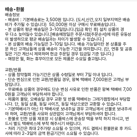
배송•환불
배송정보
- 배송비 : 기본배송료는 3,500원 입니다. (도서,산간,오지 일부지역은 배송
비가 추가될 수 있습니다) 50,000원 이상 구매시 무료배송입니다.
- 본 상품의 평균 배송일은 3~10일입니다.(입금 확인 후) 설치 상품의 경
우 다소 늦어질수 있습니다.[배송예정일은 주문시점(주문순서)에 따른 유동성
이 발생하므로 평균 배송일과는 차이가 발생할 수 있습니다.]
- 본 상품의 배송 가능일은 3~10일 입니다. 배송 가능일이란 본 상품을 주
문 하신 고객님들께 상품 배송이 가능한 기간을 의미합니다. (단, 연휴 및 공휴
일은 기간 계산시 제외하며 현금 주문일 경우 입금일 기준 입니다.)
- 매장은 월, 화는 휴무이므로 모든 제품은 수요일 출고됩니다.
교환/반품
- 상품 청약철회 가능기간은 상품 수령일로 부터 7일 이내 입니다.
- 단순 변심으로 인한 교환/반품일 경우, 왕복 택배비 7,000원은 고객님 부
담입니다.
- 무료배송 상품의 경우에도 단순 변심 사유로 인한 반품은 왕복 택배비 7,00
0원을 고객님이 부담하셔야 합니다.
- 제품의 불량, 오배송일 경우 교환 및 반품 택배비는 그래가캠핑에서 부담합
니다. 단, 동일 상품, 동일 사이즈, 동일 색상으로만 교환할 수 있습니다.
- 기본택배사가 아닌 타 택배사로 보내주실 경우 고객님께서 선불로 보내주셔
야 하며, 교환/반품 사유와 상관없이 고객님께서 부담하셔야 합니다.
- 환불로 인한 상품 재포장 시 상품박스에 운송장 택을 부착 하지 마시고, 반
드시 별도 택배박스에 부착 해주시기 바랍니다.
- 처리 기간은 최대 2주가량 소요될 수 있으며, 카드 결제시 환불완료 후 카드
사에 따라 2~3일의 금액 환급기간이 소요될 수 있습니다.