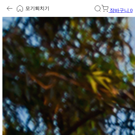
모기퇴치기
장바구니
0