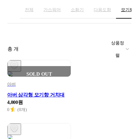
전체
가스워머
소화기
다용도함
모기퇴치
상품정
총 개
렬
SOLD OUT
아버
아버 삼각형 모기향 거치대
4,000원
0
(0개)