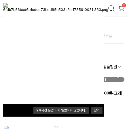
0
팬
MD's PICK
전체
화롯대
버너
비비큐
그릴
연료/소품
전체
석쇠
그리들
팬
총 개
상품정렬
SOLD OUT
노마드 델리 크로플 팬
티에라
티에라 트윈버너 투웨이팬-그레
48,900원
이
0
(0개)
45,000원
24
시간 동안 다시 열람하지 않습니다.
닫기
0
(0개)