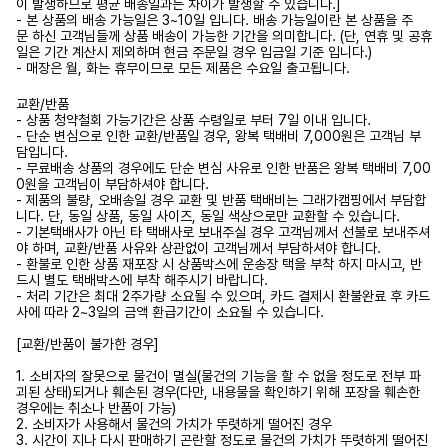
이 발생하므로 평균 배송일과는 차이가 발생할 수 있습니다.]
- 본 상품의 배송 가능일은 3~10일 입니다. 배송 가능일이란 본 상품을 주
문 하신 고객님들께 상품 배송이 가능한 기간을 의미합니다. (단, 연휴 및 공휴
일은 기간 계산시 제외하며 현금 주문일 경우 입금일 기준 입니다.)
- 매장은 월, 화는 휴무이므로 모든 제품은 수요일 출고됩니다.
교환/반품
- 상품 청약철회 가능기간은 상품 수령일로 부터 7일 이내 입니다.
- 단순 변심으로 인한 교환/반품일 경우, 왕복 택배비 7,000원은 고객님 부
담입니다.
- 무료배송 상품의 경우에도 단순 변심 사유로 인한 반품은 왕복 택배비 7,00
0원을 고객님이 부담하셔야 합니다.
- 제품의 불량, 오배송일 경우 교환 및 반품 택배비는 그래가캠핑에서 부담합
니다. 단, 동일 상품, 동일 사이즈, 동일 색상으로만 교환할 수 있습니다.
- 기본택배사가 아닌 타 택배사로 보내주실 경우 고객님께서 선불로 보내주셔
야 하며, 교환/반품 사유와 상관없이 고객님께서 부담하셔야 합니다.
- 환불로 인한 상품 재포장 시 상품박스에 운송장 택을 부착 하지 마시고, 반
드시 별도 택배박스에 부착 해주시기 바랍니다.
- 처리 기간은 최대 2주가량 소요될 수 있으며, 카드 결제시 환불완료 후 카드
사에 따라 2~3일의 금액 환급기간이 소요될 수 있습니다.
[교환/반품이 불가한 경우]
1. 소비자의 잘못으로 물건이 멸실(물건의 기능을 할 수 없을 정도로 전부 파
괴된 상태)되거나 훼손된 경우(다만, 내용물을 확인하기 위해 포장을 훼손한
경우에는 취소나 반품이 가능)
2. 소비자가 사용해서 물건의 가치가 뚜렷하게 떨어진 경우
3. 시간이 지나 다시 판매하기 곤란할 정도로 물건의 가치가 뚜렷하게 떨어진