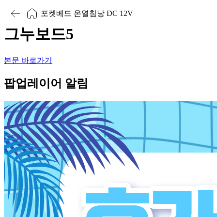
포켓베드 온열침낭 DC 12V
그누보드5
본문 바로가기
팝업레이어 알림