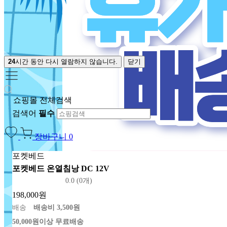
24
시간 동안 다시 열람하지 않습니다.
닫기
쇼핑몰 전체검색
검색어
필수
장바구니
0
포켓베드
포켓베드 온열침낭 DC 12V
0.0 (0개)
198,000원
배송
배송비 3,500원
50,000원이상 무료배송