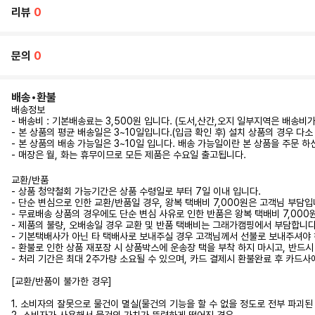
리뷰
0
문의
0
배송•환불
배송정보
- 배송비 : 기본배송료는 3,500원 입니다. (도서,산간,오지 일부지역은 배송비
- 본 상품의 평균 배송일은 3~10일입니다.(입금 확인 후) 설치 상품의 경우
- 본 상품의 배송 가능일은 3~10일 입니다. 배송 가능일이란 본 상품을 주문 
- 매장은 월, 화는 휴무이므로 모든 제품은 수요일 출고됩니다.
교환/반품
- 상품 청약철회 가능기간은 상품 수령일로 부터 7일 이내 입니다.
- 단순 변심으로 인한 교환/반품일 경우, 왕복 택배비 7,000원은 고객님 부담입
- 무료배송 상품의 경우에도 단순 변심 사유로 인한 반품은 왕복 택배비 7,00
- 제품의 불량, 오배송일 경우 교환 및 반품 택배비는 그래가캠핑에서 부담합니다.
- 기본택배사가 아닌 타 택배사로 보내주실 경우 고객님께서 선불로 보내주셔야 
- 환불로 인한 상품 재포장 시 상품박스에 운송장 택을 부착 하지 마시고, 반드
- 처리 기간은 최대 2주가량 소요될 수 있으며, 카드 결제시 환불완료 후 카드사
[교환/반품이 불가한 경우]
1. 소비자의 잘못으로 물건이 멸실(물건의 기능을 할 수 없을 정도로 전부 파괴