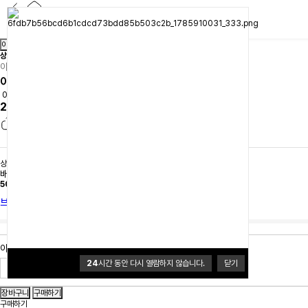
이전
다음
상품간략정보 및 구매기능
아베나키
아베나키 백패킹 보냉팩 디팩 대형 14L
0.0 (0개)
21,000원
상품 선택옵션 0 개, 추가옵션 0 개
배송
배송비 3,500원
50,000원이상 무료배송
브랜드 홈
아베나키 백패킹 보냉팩 디팩 대형 14L
24
시간 동안 다시 열람하지 않습니다.
닫기
구매하기